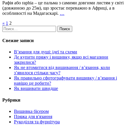
Рафія або raphia – це пальма з самими довгими листям у світі
(довжиною до 25м), що зростає переважно в Африці, а в
особливості на Мадагаскарі.
…
Навигация
«
1
2
Найти:
по
записям
Свежие записи
В’язання для душі: ідеї та схеми
Де купити пряжу і вишивку, якщо всі магазини
закрилися?
Як не втомитися від вишивання / в’язання, коли
з’явилося стільки часу?
Як правильно сфотографувати вишивку / в’язання і
навіщо це робити?
Як вишивати швидше
Рубрики
Вишивка бісером
Пряжа для в'язання
Рукоділля та фурнітура