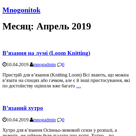
Mnogonitok
Месяц:
Апрель 2019
В’язання на лумі (Loom Knitting)
10.04.2019
mnogadmin
0
Пристрій для в’язання (Knitting Loom) Всі знають, що можна
в’язати на спицях або гачком, але є й інші пристосування, які
по достоїнству оцінили вже багато
…
В’язаний хутро
10.04.2019
mnogadmin
0
Хутро для в’язання Осінньо-зимовий сезон у розпалі, а
значить, не зайвим буде згадати про хутрі. Хутро – по-