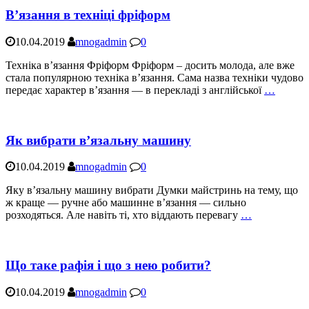
В’язання в техніці фріформ
10.04.2019
mnogadmin
0
Техніка в’язання Фріформ Фріформ – досить молода, але вже
стала популярною техніка в’язання. Сама назва техніки чудово
передає характер в’язання — в перекладі з англійської
…
Як вибрати в’язальну машину
10.04.2019
mnogadmin
0
Яку в’язальну машину вибрати Думки майстринь на тему, що
ж краще — ручне або машинне в’язання — сильно
розходяться. Але навіть ті, хто віддають перевагу
…
Що таке рафія і що з нею робити?
10.04.2019
mnogadmin
0