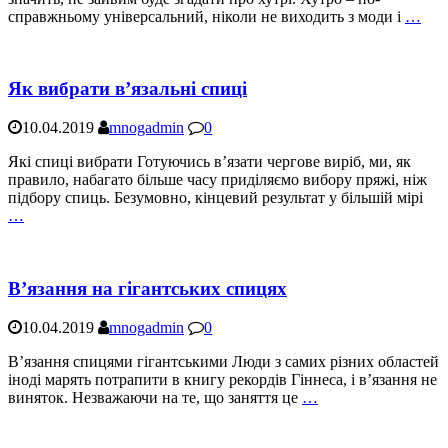
справжньому універсальний, ніколи не виходить з моди і
…
Як вибрати в’язальні спиці
10.04.2019
mnogadmin
0
Які спиці вибрати Готуючись в’язати чергове виріб, ми, як
правило, набагато більше часу приділяємо вибору пряжі, ніж
підбору спиць. Безумовно, кінцевий результат у більшій мірі
…
В’язання на гігантських спицях
10.04.2019
mnogadmin
0
В’язання спицями гігантськими Люди з самих різних областей
іноді марять потрапити в книгу рекордів Гіннеса, і в’язання не
виняток. Незважаючи на те, що заняття це
…