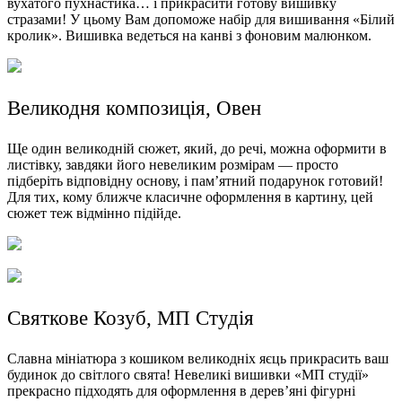
вухатого пухнастика… і прикрасити готову вишивку
стразами! У цьому Вам допоможе набір для вишивання «Білий
кролик». Вишивка ведеться на канві з фоновим малюнком.
Великодня композиція, Овен
Ще один великодній сюжет, який, до речі, можна оформити в
листівку, завдяки його невеликим розмірам — просто
підберіть відповідну основу, і пам’ятний подарунок готовий!
Для тих, кому ближче класичне оформлення в картину, цей
сюжет теж відмінно підійде.
Святкове Козуб, МП Студія
Славна мініатюра з кошиком великодніх яєць прикрасить ваш
будинок до світлого свята! Невеликі вишивки «МП студії»
прекрасно підходять для оформлення в дерев’яні фігурні