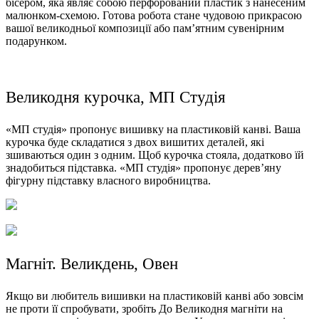
бісером, яка являє собою перфорований пластик з нанесеним
малюнком-схемою. Готова робота стане чудовою прикрасою
вашої великодньої композиції або пам’ятним сувенірним
подарунком.
Великодня курочка, МП Студія
«МП студія» пропонує вишивку на пластиковій канві. Ваша
курочка буде складатися з двох вишитих деталей, які
зшиваються один з одним. Щоб курочка стояла, додатково їй
знадобиться підставка. «МП студія» пропонує дерев’яну
фігурну підставку власного виробництва.
Магніт. Великдень, Овен
Якщо ви любитель вишивки на пластиковій канві або зовсім
не проти її спробувати, зробіть До Великодня магніти на