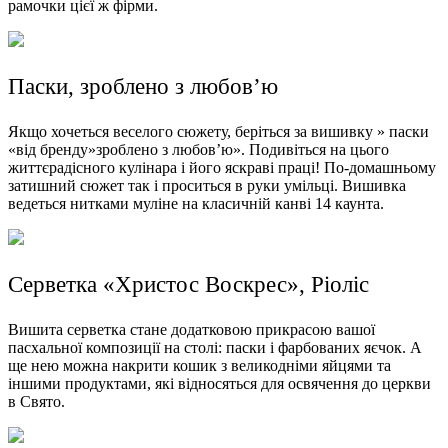
рамочки цієї ж фірми.
Паски, зроблено з любов’ю
Якщо хочеться веселого сюжету, беріться за вишивку » паски
«від бренду»зроблено з любов’ю». Подивіться на цього
життєрадісного кулінара і його яскраві праці! По-домашньому
затишний сюжет так і проситься в руки умільці. Вишивка
ведеться нитками муліне на класичній канві 14 каунта.
Серветка «Христос Воскрес», Ріоліс
Вишита серветка стане додатковою прикрасою вашої
пасхальної композиції на столі: паски і фарбованих яєчок. А
ще нею можна накрити кошик з великодніми яйцями та
іншими продуктами, які відносяться для освячення до церкви
в Свято.