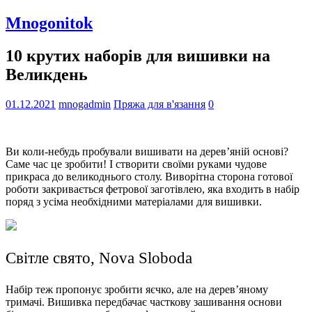
Mnogonitok
10 крутих наборів для вишивки на
Великдень
01.12.2021
mnogadmin
Пряжа для в'язання
0
Ви коли-небудь пробували вишивати на дерев’яній основі?
Саме час це зробити! І створити своїми руками чудове
прикраса до великоднього столу. Виворітна сторона готової
роботи закривається фетрової заготівлею, яка входить в набір
поряд з усіма необхідними матеріалами для вишивки.
Світле свято, Nova Sloboda
Набір теж пропонує зробити яєчко, але на дерев’яному
тримачі. Вишивка передбачає часткову зашивання основи