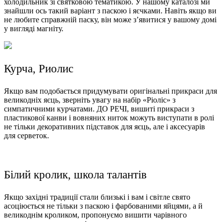
холодильник зі святковою тематикою. У нашому каталозі ми
знайшли ось такий варіант з паскою і яєчками. Навіть якщо ви
не любите справжній паску, він може з’явитися у вашому домі
у вигляді магніту.
Курча, Риолис
Якщо вам подобається придумувати оригінальні прикраси для
великодніх яєць, зверніть увагу на набір «Ріоліс» з
симпатичними курчатами. ДО РЕЧІ, вишиті прикраси з
пластикової канви і вовняних ниток можуть виступати в ролі
не тільки декоративних підставок для яєць, але і аксесуарів
для серветок.
Білий кролик, школа талантів
Якщо західні традиції стали близькі і вам і світле свято
асоціюється не тільки з паскою і фарбованими яйцями, а й
великоднім кроликом, пропонуємо вишити чарівного