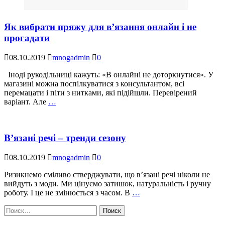
Як вибрати пряжу для в’язання онлайн і не
прогадати
08.10.2019
mnogadmin
0
Іноді рукодільниці кажуть: «В онлайні не доторкнутися». У
магазині можна поспілкуватися з консультантом, всі
перемацати і піти з нитками, які підійшли. Перевірений
варіант. Але
…
В’язані речі – тренди сезону
08.10.2019
mnogadmin
0
Ризикнемо сміливо стверджувати, що в’язані речі ніколи не
вийдуть з моди. Ми цінуємо затишок, натуральність і ручну
роботу. І це не змінюється з часом. В
…
Найти: