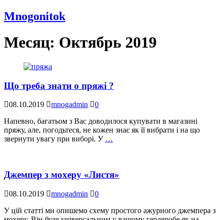
Mnogonitok
Месяц:
Октябрь 2019
Що треба знати о пряжі ?
08.10.2019
mnogadmin
0
Напевно, багатьом з Вас доводилося купувати в магазині
пряжу, але, погодьтеся, не кожен знає як її вибрати і на що
звернути увагу при виборі. У
…
Джемпер з мохеру «Листя»
08.10.2019
mnogadmin
0
У цій статті ми опишемо схему простого ажурного джемпера з
мохеру. Він буде універсальним у вашому гердеробе як на