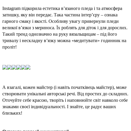
Instagram підкорила естетика в’язаного пледа і та атмосфера 
затишку, яку він передає. Така частина інтер’єру – ознака 
гарного смаку і якості. Особливу увагу привернули пледи 
великої в’язки з мериноса. Їх роблять для діток і для дорослих. 
Такий тренд однозначно на руку вязальщицам – під його 
тривалу і нескладну в’язку можна «медитувати» годинник на 
проліт!
А взагалі, кожен майстер (і навіть початківець майстер), може 
створювати унікальні авторські речі. Від простих до складних. 
Оточуйте себе красою, творіть і наповнюйте світ навколо себе 
знаками своєї індивідуальності. І знайте, це радує ваших 
близьких! 