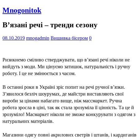
Mnogonitok
В’язані речі – тренди сезону
08.10.2019
mnogadmin
Вишивка бісером
0
Ризикнемо сміливо стверджувати, що в’язані речі ніколи не 
вийдуть з моди. Ми цінуємо затишок, натуральність і ручну 
роботу. І це не змінюється з часом. 
В останні роки в Україні зріс попит на речі ручної в’язки. 
З’явилося безліч шоурумах, де майстри виставляють свої 
вироби за цінами набагато вище, ніж массмаркет. Ручна 
робота зросла в ціні, так як стала зрозуміла її цінність. Та це й 
зрозуміло! Масмаркет ніколи не зможе конкурувати з одягом з 
натуральних матеріалів. 
Магазини одягу повні акрилових светрів і штанів, і кардиганів 