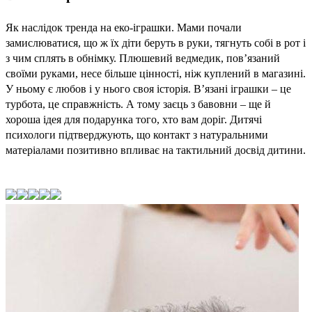
Як наслідок тренда на еко-іграшки. Мами почали 
замислюватися, що ж їх діти беруть в руки, тягнуть собі в рот і 
з чим сплять в обнімку. Плюшевий ведмедик, пов’язаний 
своїми руками, несе більше цінності, ніж куплений в магазині. 
У ньому є любов і у нього своя історія. В’язані іграшки – це 
турбота, це справжність. А тому заєць з 
бавовни
 – ще й 
хороша ідея для подарунка того, хто вам доріг. Дитячі 
психологи підтверджують, що контакт з натуральними 
матеріалами позитивно впливає на тактильний досвід дитини. 