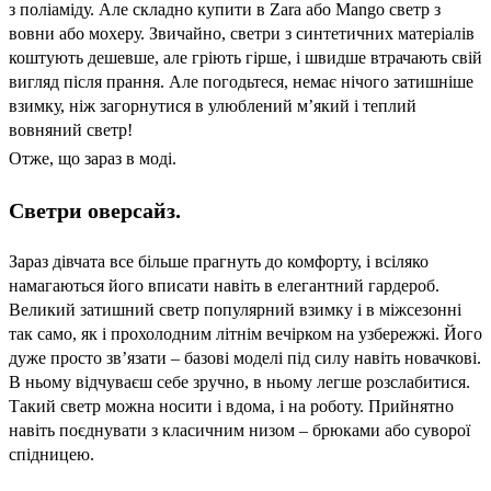
з поліаміду. Але складно купити в Zara або Mango светр з 
вовни або мохеру. Звичайно, светри з синтетичних матеріалів 
коштують дешевше, але гріють гірше, і швидше втрачають свій 
вигляд після прання. Але погодьтеся, немає нічого затишніше 
взимку, ніж загорнутися в улюблений м’який і теплий 
вовняний светр!
Отже, що зараз в моді.
Светри оверсайз.
Зараз дівчата все більше прагнуть до комфорту, і всіляко 
намагаються його вписати навіть в елегантний гардероб. 
Великий затишний светр популярний взимку і в міжсезонні 
так само, як і прохолодним літнім вечірком на узбережжі. Його 
дуже просто зв’язати – базові моделі під силу навіть новачкові. 
В ньому відчуваєш себе зручно, в ньому легше розслабитися. 
Такий светр можна носити і вдома, і на роботу. Прийнятно 
навіть поєднувати з класичним низом – брюками або суворої 
спідницею. 