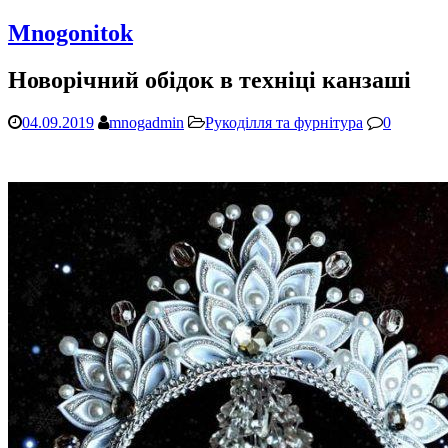
Mnogonitok
Новорічний обідок в техніці канзаші
04.09.2019
mnogadmin
Рукоділля та фурнітура
0