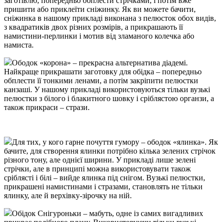
заготівлю, попередньо обплести стрічками, і потім вже
пришити або приклеїти сніжинку. Як ви можете бачити,
сніжинка в нашому прикладі виконана з пелюсток обох видів,
з квадратиків двох різних розмірів, а прикрашають її
намистини-перлинки і мотив від зламаного колечка або
намиста.
Ободок «корона» – прекрасна альтернатива діадемі.
Найкраще прикрашати заготовку для обідка – попередньо
обплести її тонкими ленами, а потім закріпити пелюстки
канзаші. У нашому прикладі використовуються тільки вузькі
пелюстки з білого і блакитного шовку і сріблястою органзи, а
також прикраси – стрази.
Для тих, у кого гарне почуття гумору – ободок «ялинка». Як
бачите, для створення ялинки потрібно кілька зелених стрічок
різного тону, але однієї ширини. У прикладі лише зелені
стрічки, але в принципі можна використовувати також
сріблясті і білі – вийде ялинка під снігом. Вузькі пелюстки,
прикрашені намистинами і стразами, становлять не тільки
ялинку, але й верхівку-зірочку на ній.
Обідок Снігуроньки – мабуть, одне із самих вигадливих