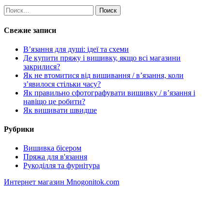
Найти:
Свежие записи
В’язання для душі: ідеї та схеми
Де купити пряжу і вишивку, якщо всі магазини
закрилися?
Як не втомитися від вишивання / в’язання, коли
з’явилося стільки часу?
Як правильно сфотографувати вишивку / в’язання і
навіщо це робити?
Як вишивати швидше
Рубрики
Вишивка бісером
Пряжа для в'язання
Рукоділля та фурнітура
Интернет магазин Mnogonitok.com