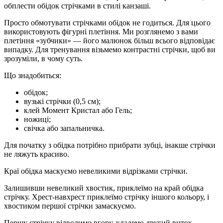
обплести обідок стрічками в стилі канзаші.
Просто обмотувати стрічками обідок не годиться. Для цього
використовують фігурні плетіння. Ми розглянемо з вами
плетіння «зубчики» — його малюнок більш всього відповідає
випадку. Для тренування візьмемо контрастні стрічки, щоб ви
зрозуміли, в чому суть.
Що знадобиться:
обідок;
вузькі стрічки (0,5 см);
клей Момент Кристал або Гель;
ножиці;
свічка або запальничка.
Для початку з обідка потрібно прибрати зубці, інакше стрічки
не ляжуть красиво.
Краї обідка маскуємо невеликими відрізками стрічки.
Залишивши невеликий хвостик, приклеїмо на край обідка
стрічку. Хрест-навхрест приклеїмо стрічку іншого кольору, і
хвостиком першої стрічки замаскуємо.
Першу стрічку відводимо вгору, кладемо другий виток