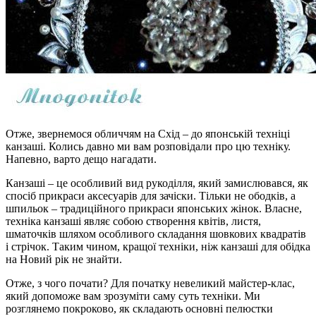
Отже, звернемося обличчям на Схід – до японській техніці
канзаші. Колись давно ми вам розповідали про цю техніку.
Напевно, варто дещо нагадати.
Канзаші – це особливий вид рукоділля, який замислювався, як
спосіб прикраси аксесуарів для зачіски. Тільки не ободків, а
шпильок – традиційного прикраси японських жінок. Власне,
техніка канзаші являє собою створення квітів, листя,
шматочків шляхом особливого складання шовкових квадратів
і стрічок. Таким чином, кращої техніки, ніж канзаші для обідка
на Новий рік не знайти.
Отже, з чого почати? Для початку невеликий майстер-клас,
який допоможе вам зрозуміти саму суть техніки. Ми
розглянемо покроково, як складають основні пелюстки