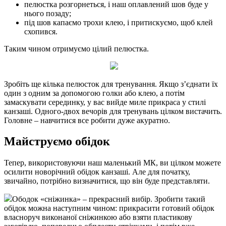
пелюстка розгорнеться, і наш оплавлений шов буде у
нього позаду;
під шов капаємо трохи клею, і притискуємо, щоб клей
схопився.
Таким чином отримуємо цілий пелюстка.
Зробіть ще кілька пелюсток для тренування. Якщо з’єднати їх
один з одним за допомогою голки або клею, а потім
замаскувати серединку, у вас вийде миле прикраса у стилі
канзаші. Одного-двох вечорів для тренувань цілком вистачить.
Головне – навчитися все робити дуже акуратно.
Майструємо обідок
Тепер, використовуючи наш маленький МК, ви цілком можете
осилити новорічний обідок канзаші. Але для початку,
звичайно, потрібно визначитися, що він буде представляти.
Ободок «сніжинка» – прекрасний вибір. Зробити такий
обідок можна наступним чином: прикрасити готовий обідок
власноруч виконаної сніжинкою або взяти пластикову