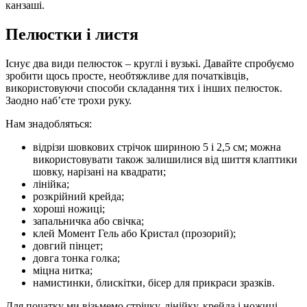
канзаші.
Пелюстки і листя
Існує два види пелюсток – круглі і вузькі. Давайте спробуємо
зробити щось просте, необтяжливе для початківців,
використовуючи способи складання тих і інших пелюсток.
Заодно наб’єте трохи руку.
Нам знадобляться:
відрізи шовкових стрічок шириною 5 і 2,5 см; можна
використовувати також залишилися від шиття клаптики
шовку, нарізані на квадрати;
лінійка;
розкрійний крейда;
хороші ножиці;
запальничка або свічка;
клей Момент Гель або Кристал (прозорий);
довгий пінцет;
довга тонка голка;
міцна нитка;
намистинки, блискітки, бісер для прикраси зразків.
Для початку ми візьмемо стрічку, лінійку, крейда і ножиці.