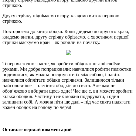
стрічкою.
Другу стрічку піднімаємо вгору, кладемо виток першою
стрічкою.
Повторюємо до кінця обідка. Коли дійдемо до другого краю,
кладемо витки, другу стрічку обрізаємо, а хвостиком першої
стрічки маскуємо край – як робили на початку.
Тепер ви точно знаєте, як зробити обідок канзаші своїми
руками. Ми добре попрацювали: навчилися робити пелюстки,
подивилися, як можна поєднувати їх між собою, і навіть
навчилися обплітати обідки стрічками. Залишилося тільки
найголовніше – плетіння ободків до свята. Але вам не
обов’язково вибирати щось одне! Час ще є, ви можете зробити
кілька ободків. Частину з них можна подарувати, і один
залишити собі. А можна піти ще далі – під час свята надягати
кожен ободок на голову по черзі!
Оставьте первый комментарий