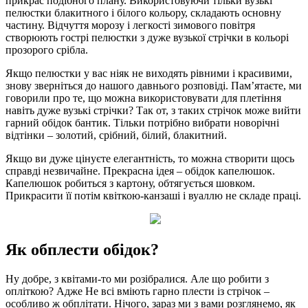
прикрас подібного плану. Використовуючи тільки вузькі
пелюстки блакитного і білого кольору, складають основну
частину. Відчуття морозу і легкості зимового повітря
створюють гострі пелюстки з дуже вузької стрічки в кольорі
прозорого срібла.
Якщо пелюстки у вас ніяк не виходять рівними і красивими,
знову зверніться до нашого давнього розповіді. Пам’ятаєте, ми
говорили про те, що можна використовувати для плетіння
навіть дуже вузькі стрічки? Так от, з таких стрічок може вийти
гарний обідок бантик. Тільки потрібно вибрати новорічні
відтінки – золотий, срібний, білий, блакитний.
Якщо ви дуже цінуєте елегантність, то можна створити щось
справді незвичайне. Прекрасна ідея – обідок капелюшок.
Капелюшок робиться з картону, обтягується шовком.
Прикрасити її потім квіткою-канзаші і вуаллю не складе праці.
Як обплести обідок?
Ну добре, з квітами-то ми розібралися. Але що робити з
опліткою? Адже Не всі вміють гарно плести із стрічок –
особливо ж обплітати. Нічого, зараз ми з вами розглянемо, як