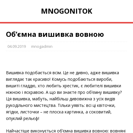
MNOGONITOK
Об’ємна вишивка вовною
04.09.2019
mnogadmin
Вишивка подобається всім. Це не дивно, адже вишивка
виглядає так красиво! Комусь подобаються вироби,
вишиті гладдю, хто любить хрестик, є любителі вишивки
ніжною і яскравою. А що ви знаєте про об’ємну вишивку?
Ця вишивка, мабуть, найбільш дивовижна з усіх видів
рукодільного мистецтва. Тільки уявіть: всі ці квіточки,
ягідки, листочки – не плоска картинка, а соковитий,
опуклий рельєф!
Найчастіше виконується об’ємна вишивка вовною: вовняні