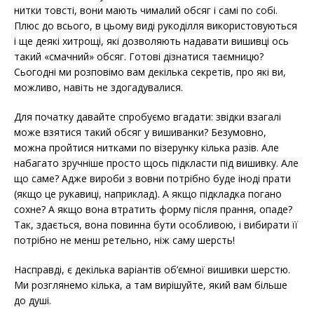
нитки товсті, вони мають чималий обсяг і самі по собі.
Плюс до всього, в цьому виді рукоділля використовуються
і ще деякі хитрощі, які дозволяють надавати вишивці ось
такий «смачний» обсяг. Готові дізнатися таємницю?
Сьогодні ми розповімо вам декілька секретів, про які ви,
можливо, навіть не здогадувалися.
Для початку давайте спробуємо вгадати: звідки взагалі
може взятися такий обсяг у вишиванки? Безумовно,
можна пройтися нитками по візерунку кілька разів. Але
набагато зручніше просто щось підкласти під вишивку. Але
що саме? Адже вироби з вовни потрібно буде іноді прати
(якщо це рукавиці, наприклад). А якщо підкладка погано
сохне? А якщо вона втратить форму після прання, опаде?
Так, здається, вона повинна бути особливою, і вибирати її
потрібно не менш ретельно, ніж саму шерсть!
Насправді, є декілька варіантів об’ємної вишивки шерстю.
Ми розглянемо кілька, а там вирішуйте, який вам більше
до душі.