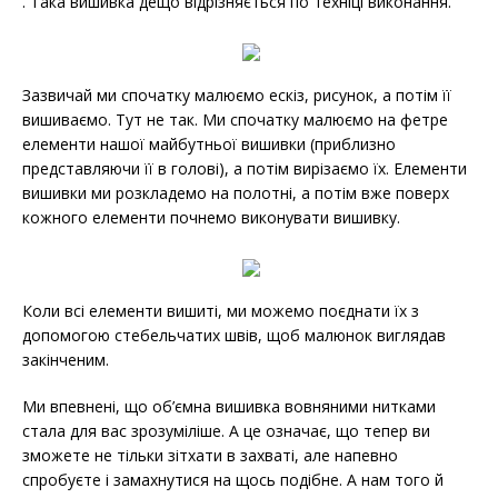
. Така вишивка дещо відрізняється по техніці виконання.
Зазвичай ми спочатку малюємо ескіз, рисунок, а потім її
вишиваємо. Тут не так. Ми спочатку малюємо на фетре
елементи нашої майбутньої вишивки (приблизно
представляючи її в голові), а потім вирізаємо їх. Елементи
вишивки ми розкладемо на полотні, а потім вже поверх
кожного елементи почнемо виконувати вишивку.
Коли всі елементи вишиті, ми можемо поєднати їх з
допомогою стебельчатих швів, щоб малюнок виглядав
закінченим.
Ми впевнені, що об’ємна вишивка вовняними нитками
стала для вас зрозуміліше. А це означає, що тепер ви
зможете не тільки зітхати в захваті, але напевно
спробуєте і замахнутися на щось подібне. А нам того й