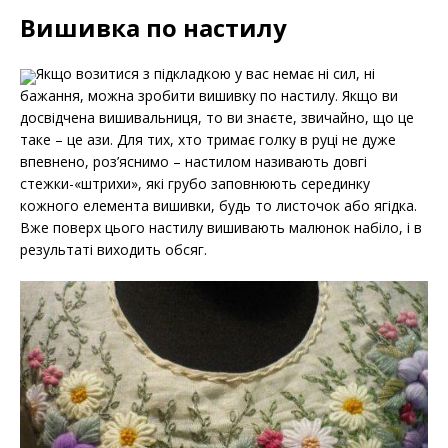
Вишивка по настилу
Якщо возитися з підкладкою у вас немає ні сил, ні
бажання, можна зробити вишивку по настилу. Якщо ви
досвідчена вишивальниця, то ви знаєте, звичайно, що це
таке – це ази. Для тих, хто тримає голку в руці не дуже
впевнено, роз’яснимо – настилом називають довгі
стежки-«штрихи», які грубо заповнюють серединку
кожного елемента вишивки, будь то листочок або ягідка.
Вже поверх цього настилу вишивають малюнок набіло, і в
результаті виходить обсяг.