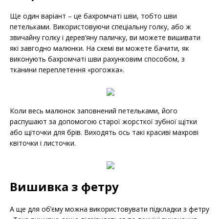
Ще один варіант – це бахромчаті шви, тобто шви
петельками. Використовуючи спеціальну голку, або ж
звичайну голку і дерев’яну паличку, ви можете вишивати
які завгодно малюнки. На схемі ви можете бачити, як
виконують бахромчаті шви рахунковим способом, з
тканини переплетення «рогожка».
Коли весь малюнок заповнений петельками, його
распушают за допомогою старої жорсткої зубної щітки
або щіточки для брів. Виходять ось такі красиві махрові
квіточки і листочки.
Вишивка з фетру
А ще для об’єму можна використовувати підкладки з фетру