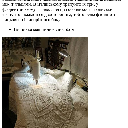
між п’яльцями. В італійському трапунто їх три, у
флорентійському — два. З-за цієї особливості італійське
трапунто вважається двостороннім, тобто рельєф видно з
лицьового і виворітного боку.
Вишивка машинним способом