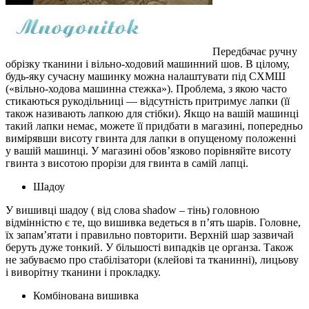
Передбачає ручну
обрізку тканини і вільно-ходовий машинний шов. В цілому,
будь-яку сучасну машинку можна налаштувати під СХМШ
(«вільно-ходова машинна стежка»). Проблема, з якою часто
стикаються рукодільниці — відсутність притримує лапки (її
також називають лапкою для стібки). Якщо на вашій машинці
такий лапки немає, можете її придбати в магазині, попередньо
вимірявши висоту гвинта для лапки в опущеному положенні
у вашій машинці. У магазині обов’язково порівняйте висоту
гвинта з висотою прорізи для гвинта в самій лапці.
Шадоу
У вишивці шадоу ( від слова shadow – тінь) головною
відмінністю є те, що вишивка ведеться в п’ять шарів. Головне,
їх запам’ятати і правильно повторити. Верхній шар зазвичай
беруть дуже тонкий. У більшості випадків це органза. Також
не забуваємо про стабілізатори (клейові та тканинні), лицьову
і виворітну тканини і прокладку.
Комбінована вишивка