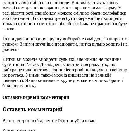
зупиніть свій вибір на спанбонде. Він вважається кращим
матеріалом для прокладання, так як краще тримає форму. У
разі відсутності спанбонду, можете сміливо брати холофайдер
або синтепон. З останнім треба бути обережніше і вибирати
тільки синтепон з низькою щільністю, інакше працювати буде
важко.
Голки для вишивання вручну вибирайте самі довгі з широким
вушком. З ними зручніше працювати, нитка вільно ходить і не
рветься.
Нитки ви можете вибирати будь-які, але нижня не повинна
бути тонше №120. Досвідчені майстри стверджують, що
найкраще використовувати поліестерові нитки, які практично
не рвуться. З ними також можна вишивати на великій
швидкості. Якщо вишиваєте вручну, можете сміливо брати і
бавовняну нитку.
Оставьте первый комментарий
Оставить комментарий
Ваш электронный адрес не будет опубликован.
Комментировать