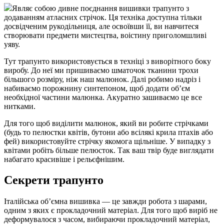
Являє собою дивне поєднання вишивки трапунто з
додаванням атласних стрічок. Ця техніка доступна тільки
досвідченим рукодільниця, але освоївши її, ви навчитеся
створювати предмети мистецтва, воістину приголомшливі
уяву.
Тут трапунто використовується в техніці з виворітного боку
виробу. До неї ми пришиваємо шматочок тканини трохи
більшого розміру, ніж наш малюнок. Далі робимо надріз і
набиваємо порожнину синтепоном, щоб додати об’єм
необхідної частини малюнка. Акуратно зашиваємо це все
нитками.
Для того щоб виділити малюнок, який ви робите стрічками
(будь то пелюстки квітів, бутони або всілякі крила птахів або
фей) використовуйте стрічку якомога щільніше. У випадку з
квітами робіть більше пелюсток. Так ваш твір буде виглядати
набагато красивіше і рельєфнішим.
Секрети трапунто
Італійська об’ємна вишивка — це завжди робота з шарами,
одним з яких є прокладочний матеріал. Для того щоб виріб не
деформувалося з часом, вибираючи прокладочний матеріал,