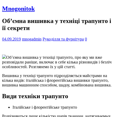
Mnogonitok
Об’ємна вишивка у техніці трапунто і
її секрети
04.09.2019
mnogadmin
Рукоділля та фурнітура
0
Об’ємна вишивка у техніці трапунто, про яку ми вже
розповідали раніше, включає в себе кілька різновидів і безліч
особливостей. Розглянемо їх у цій статті.
Вишивка у техніці трапунто підрозділяється майстрами на
кілька видів: італійська і флорентійська вишивки трапунто,
вишивка машинним способом, шадоу, комбінована вишивка.
Види техніки трапунто
Італійське і флорентійське трапунто
Розрізняються лише кількістю шарів тканини, натягиваемых